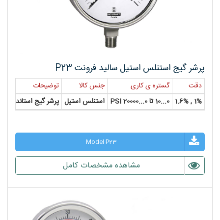
پرشر گیج استنلس استیل سالید فرونت P23
دقت
گستره ی کاری
جنس کالا
توضیحات
س
1% , 1.6%
0...10 تا 0...20000 PSI
استنلس استیل
پرشر گیج استاندارد
", 3"
Model P23
مشاهده مشخصات کامل