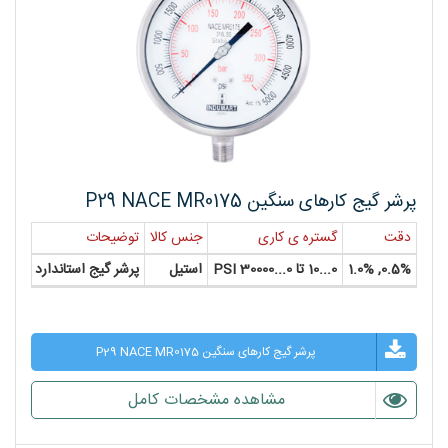
پرشر گیج کارهای سنگین P29 NACE MR0175
دقت
گستره ی کاری
جنس کالا
توضیحات
سایز
0.5%, 1.0%
0...10 تا 0...30000 PSI
استیل
پرشر گیج استاندارد
4", 6"
پرشر گیج کارهای سنگین P29 NACE MR0175
مشاهده مشخصات کامل