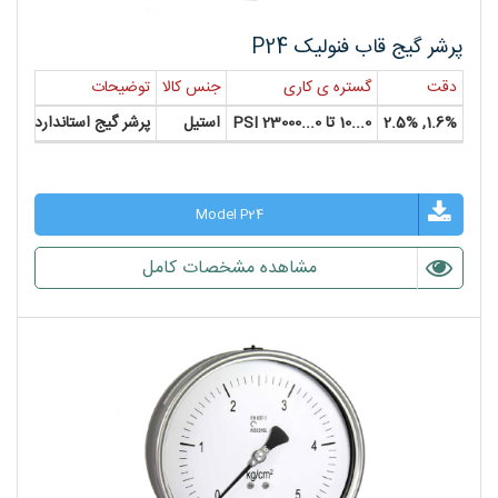
پرشر گیج قاب فنولیک P24
دقت
گستره ی کاری
جنس کالا
توضیحات
سایز
1.6%, 2.5%
0...10 تا 0...23000 PSI
استیل
پرشر گیج استاندارد
2", 2", 2-1/2"
Model P24
مشاهده مشخصات کامل