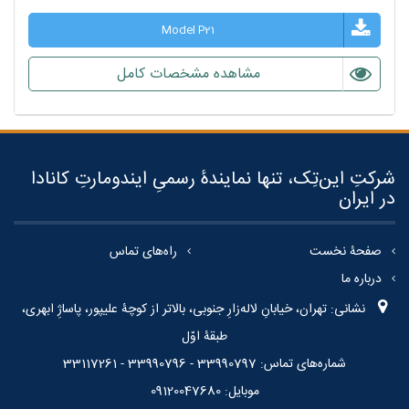
Model P21
مشاهده مشخصات کامل
شرکتِ این‌تِک، تنها نمایندۀ رسمیِ ایندومارتِ کانادا
در ایران
صفحۀ نخست
راه‌های تماس
درباره ما
نشانی: تهران، خیابانِ لاله‌زارِ جنوبی، بالاتر از کوچۀ علیپور، پاساژِ ابهری،
طبقۀ اوّل
شماره‌های تماس: 33990797 - 33990796 - 33117261
موبایل: 09120047680