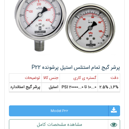
پرشر گیج تمام استنلس استیل پرشونده P22
دقت
گستره ی کاری
جنس کالا
توضیحات
سایز
1.6%, 2.5%
0...10 تا 0...20000 PSI
استیل
پرشر گیج استاندارد
1/2", 2", 2-1/2", 4"
Model P22
مشاهده مشخصات کامل