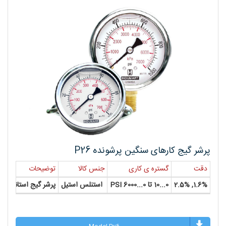
پرشر گیج کارهای سنگین پرشونده P26
دقت
گستره ی کاری
جنس کالا
توضیحات
1.6%, 2.5%
0...10 تا 0...6000 PSI
استنلس استیل
پرشر گیج استاندارد