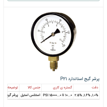
پرشر گیج استاندارد P21
دقت
گستره ی کاری
جنس کالا
توضیحات
1.0%, 1.6%, 2.5%
0...10 تا 0...15000 PSI
استنلس استیل
پرشر گیج استا