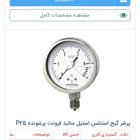
Model P26
مشاهده مشخصات کامل
پرشر گیج استنلس استیل سالید فرونت پرشونده P25
دقت
گستره ی کاری
جنس کالا
توضیحات
سایز