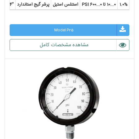
1.0%
0...10 تا 0...600 PSI
استنلس استیل
پرشر گیج استاندارد
"4
Model P25
مشاهده مشخصات کامل